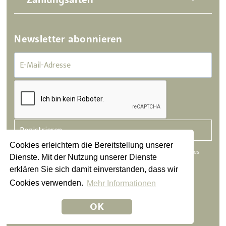
Newsletter abonnieren
Registrieren
Cookies erleichtern die Bereitstellung unserer
Die abgesendeten Daten werden nur zum Zweck der Bearbeitung Ihres
Dienste. Mit der Nutzung unserer Dienste
Anliegens verarbeitet. Weitere Informationen finden Sie in unserer
erklären Sie sich damit einverstanden, dass wir
Datenschutzerklärung.
Cookies verwenden.
Mehr Informationen
Datenschutz
|
Impressum
|
AGB
OK