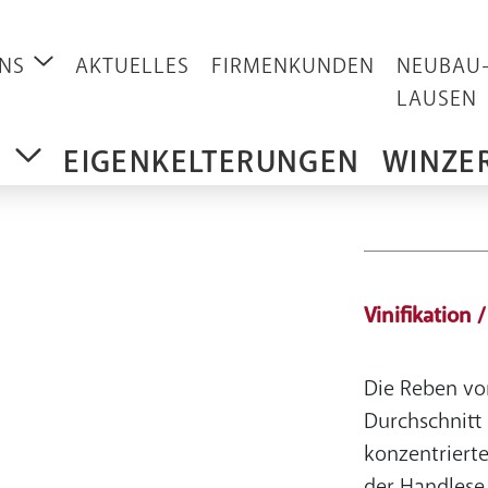
NS
AKTUELLES
FIRMENKUNDEN
NEUBAU
LAUSEN
P
EIGENKELTERUNGEN
WINZE
Vinifikation 
Die Reben vo
Durchschnitt
konzentriert
der Handlese