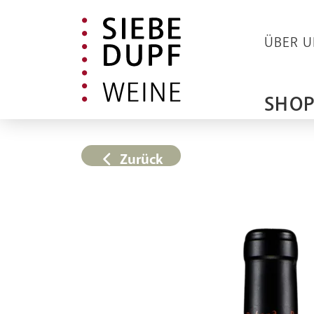
ÜBER U
SHO
Zurück