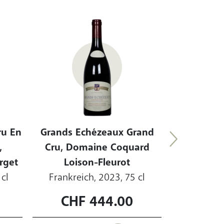
Grands E
Cru, Do
Lois
Frankrei
ru En
Grands Echézeaux Grand
,
Cru, Domaine Coquard
rget
Loison-Fleurot
 cl
Frankreich, 2023, 75 cl
CHF
444.00
CH