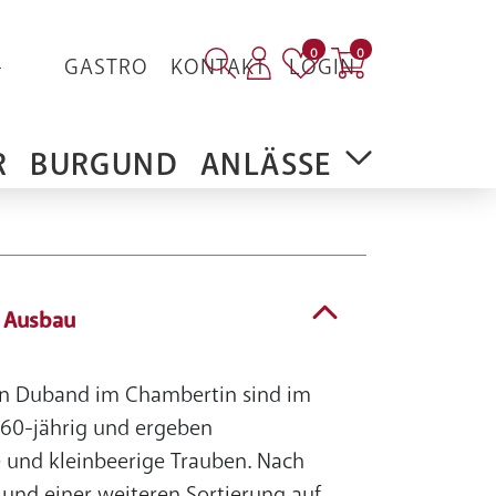
Artikel auf der Merkliste
Artikel im Warenkorb
0
0
-
GASTRO
KONTAKT
LOGIN
R
BURGUND
ANLÄSSE
/ Ausbau
n Duband im Chambertin sind im
 60-jährig und ergeben
e und kleinbeerige Trauben. Nach
 und einer weiteren Sortierung auf