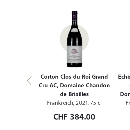
e Grand Cru,
et Père
22, 75 cl
Corton Clos du Roi Grand
Eché
Cru AC, Domaine Chandon
de Briailles
Dom
Frankreich, 2021, 75 cl
F
0.00
CHF
384.00