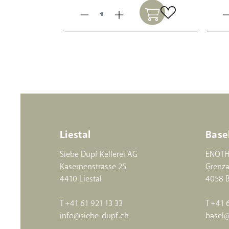
Liestal
Base
Siebe Dupf Kellerei AG
ENOTH
Kasernenstrasse 25
Grenza
4410 Liestal
4058 B
T
+41 61 921 13 33
T
+41 
info@siebe-dupf.ch
basel@