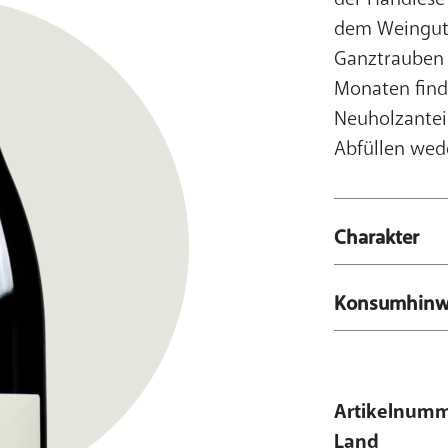
dem Weingut 
Ganztrauben v
Monaten find
Neuholzanteil
Abfüllen wede
Charakter
Konsumhinw
Artikelnum
Land