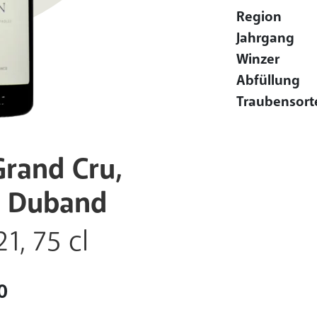
Region
Jahrgang
Winzer
Abfüllung
Traubensort
rand Cru,
d Duband
1, 75 cl
0