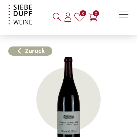
Artikel auf der Merkliste
Artikel im Warenkorb
0
0
Zurück