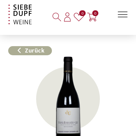
Artikel auf der Merkliste
Artikel im Warenkorb
0
0
Zurück