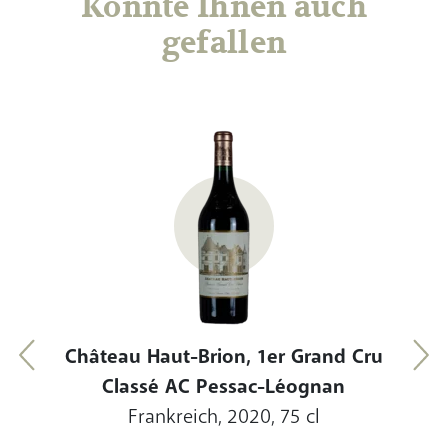
Könnte Ihnen auch
gefallen
hots
s
Château Haut-Brion, 1er Grand Cru
Ch
Classé AC Pessac-Léognan
Frankreich, 2020, 75 cl