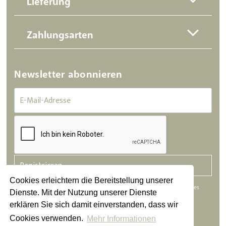
Zahlungsarten
Newsletter abonnieren
Registrieren
Cookies erleichtern die Bereitstellung unserer
Die abgesendeten Daten werden nur zum Zweck der Bearbeitung Ihres
Dienste. Mit der Nutzung unserer Dienste
Anliegens verarbeitet. Weitere Informationen finden Sie in unserer
erklären Sie sich damit einverstanden, dass wir
Datenschutzerklärung.
Cookies verwenden.
Mehr Informationen
Datenschutz
|
Impressum
|
AGB