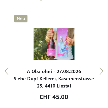
Neu
026
Ä Obä ohni - 27.08.2026
Ma
Siebe Dupf Kellerei, Kasernenstrasse
25, 4410 Liestal
E
CHF
45.00