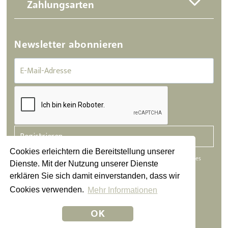
Zahlungsarten
Newsletter abonnieren
Registrieren
Cookies erleichtern die Bereitstellung unserer
Die abgesendeten Daten werden nur zum Zweck der Bearbeitung Ihres
Dienste. Mit der Nutzung unserer Dienste
Anliegens verarbeitet. Weitere Informationen finden Sie in unserer
erklären Sie sich damit einverstanden, dass wir
Datenschutzerklärung.
Cookies verwenden.
Mehr Informationen
Datenschutz
|
Impressum
|
AGB
OK